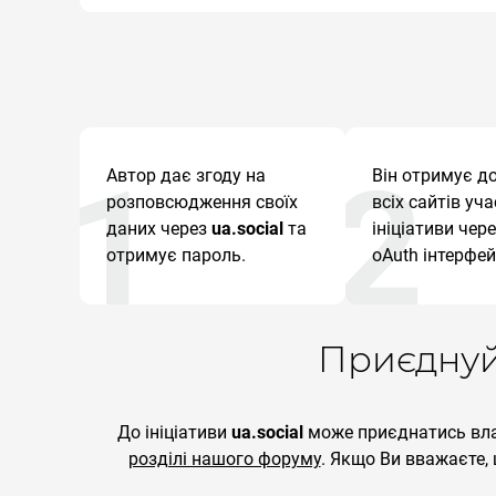
Автор дає згоду на
Він отримує д
розповсюдження своїх
всіх сайтів уч
даних через
ua.social
та
ініціативи чер
отримує пароль.
oAuth інтерфей
Приєднуй
До ініціативи
ua.social
може приєднатись влас
розділі нашого форуму
. Якщо Ви вважаєте,