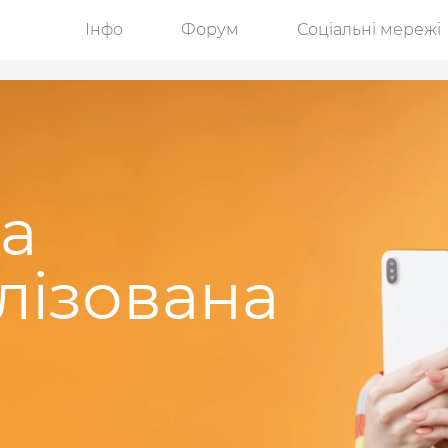
Інфо
Форум
Соціальні мережі
ка
лізована
а