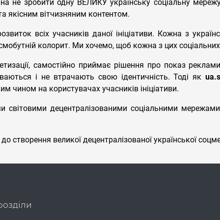
на не зробити одну ВЕЛИКУ українську соціальну мережу, 
а якісним вітчизняним контентом.
звиток всіх учасників даної ініціативи. Кожна з украї
а смобутній колорит. Ми хочемо, щоб кожна з цих соціальни
тизації, самостійно приймає рішення про показ реклами
ваються і не втрачають свою ідентичність. Тоді як
ua.s
ним чином на користувачах учасників ініціативи.
и світовими децентралізованими соціальними мережами 
до створення великої децентралізованої української соцме
розділи