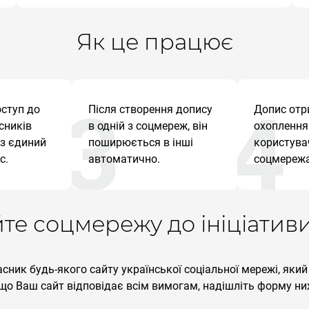
Як це працює
оступ до
Після створення допису
Допис отр
асників
в одній з соцмереж, він
охоплення
ез єдиний
поширюється в інші
користувач
с.
автоматично.
соцмережа
те соцмережу до ініціатив
ник будь-якого сайту української соціальної мережі, яки
 що Ваш сайт відповідає всім вимогам, надішліть форму ни