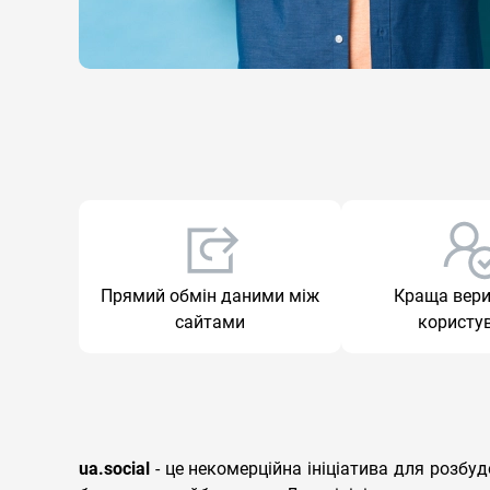
Прямий обмін даними між
Краща вери
сайтами
користу
ua.social
- це некомерційна ініціатива для розбу