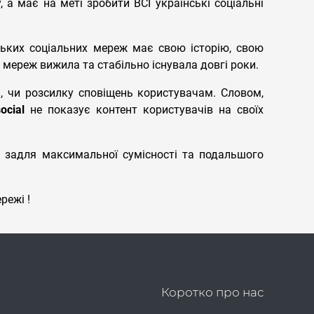
а має на меті зробити ВСІ українські соціальні
нських соціальних мереж має свою історію, свою
х мереж вижила та стабільно існувала довгі роки.
, чи розсилку сповіщень користувачам. Словом,
ocial
не показує контент користувачів на своїх
задля максимальної сумісності та подальшого
режі !
Коротко про нас