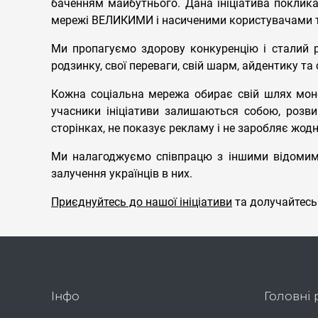
баченням майбутнього. Дана ініціатива поклика
мережі ВЕЛИКИМИ і насиченими користувачами т
Ми пропагуємо здорову конкуренцію і сталий ро
родзинку, свої переваги, свій шарм, айдентику т
Кожна соціальна мережа обирає свій шлях моне
учасники ініціативи залишаються собою, розви
сторінках, не показує рекламу і не заробляє жод
Ми налагоджуємо співпрацю з іншими відомим
залучення українців в них.
Приєднуйтесь до нашої ініціативи
та долучайтесь 
Інфо
Головні 