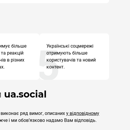
имує більше
Українські соцмережі
 та реакцій
отримують більше
ів в різних
користувачів та новий
х.
контент.
и
ua.social
й виконає ряд вимог, описаних
у відповідному
жче і ми обовʼязково надамо Вам відповідь.