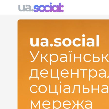
ua.
ua.social
Українсь
децентра
соціальн
мережа